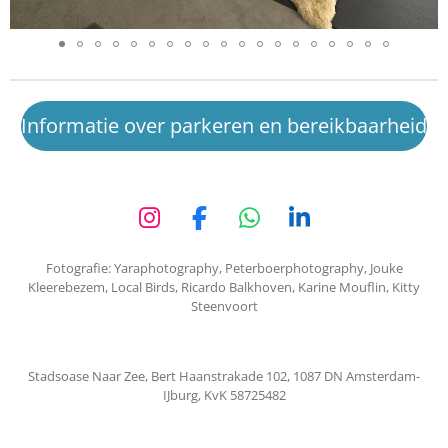
Informatie over parkeren en bereikbaarheid
I
F
W
L
n
a
h
i
Fotografie: Yaraphotography, Peterboerphotography, Jouke
s
c
a
n
Kleerebezem, Local Birds, Ricardo Balkhoven, Karine Mouflin, Kitty
t
e
t
k
Steenvoort
a
b
s
e
g
o
A
d
r
o
p
I
Stadsoase Naar Zee, Bert Haanstrakade 102, 1087 DN Amsterdam-
a
k
p
n
IJburg, KvK 58725482
m