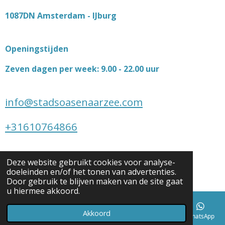
1087DN Amsterdam - IJburg
Openingstijden
Zeven dagen per week: 9.00 - 22.00 uur
info@stadsoasenaarzee.com
+31610764866
Social media
Deze website gebruikt cookies voor analyse-
doeleinden en/of het tonen van advertenties.
Door gebruik te blijven maken van de site gaat
F
I
W
L
u hiermee akkoord.
a
n
h
i
Akkoord
c
s
a
n
E-mailadres
Telefoonnummer
Kaart
Facebook
WhatsApp