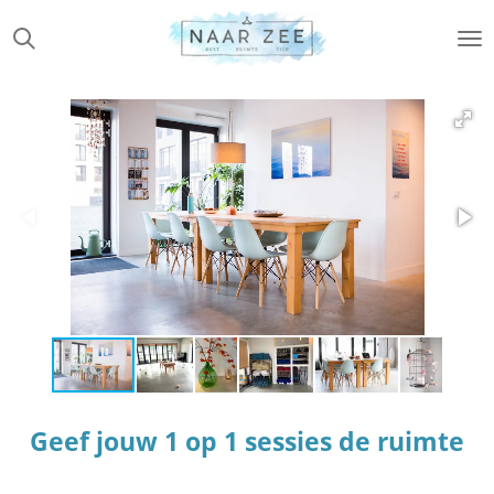
Ga
direct
naar
de
hoofdinhoud
Geef jouw 1 op 1 sessies de ruimte