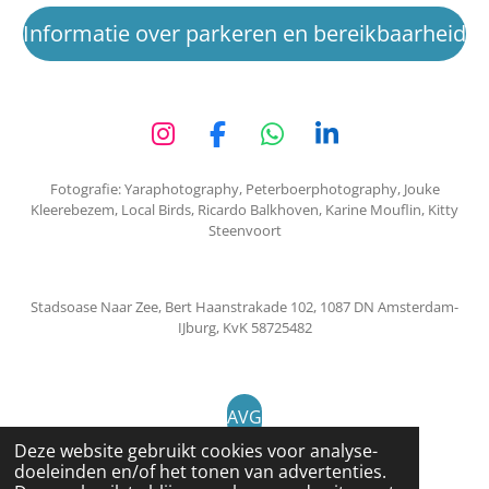
Informatie over parkeren en bereikbaarheid
I
F
W
L
n
a
h
i
Fotografie: Yaraphotography, Peterboerphotography, Jouke
s
c
a
n
Kleerebezem, Local Birds, Ricardo Balkhoven, Karine Mouflin, Kitty
t
e
t
k
Steenvoort
a
b
s
e
g
o
A
d
r
o
p
I
Stadsoase Naar Zee, Bert Haanstrakade 102, 1087 DN Amsterdam-
a
k
p
n
IJburg, KvK 58725482
m
AVG
Deze website gebruikt cookies voor analyse-
© 2023 - 2026 Stadsoase Naar Zee
doeleinden en/of het tonen van advertenties.
Powered by
JouwWeb